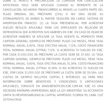
SOBRE EL MONTO A PRECANCELAR. LA COMISIÓN POR CANCELACIÓN
ANTICIPADA SOLO SERÁ APLICADA CUANDO AL MOMENTO DE LA
CANCELACIÓN, NO HAYAN TRANSCURRIDO AL MENOS LA CUARTA PARTE DEL
PLAZO ORIGINAL DEL PRÉSTAMO (25%) O 180 DÍAS DESDE SU
OTORGAMIENTO, DE AMBOS EL MAYOR. TASACIÓN SIN CARGO. SISTEMA DE
AMORTIZACIÓN FRANCÉS. (2) LA TASA PREFERENCIAL POR ACREDITAR
SUELDO RESULTA APLICABLE PARA LOS EMPLEADOS EN RELACION DE
DEPENDENCIA QUE ACREDITEN SUS HABERES EN ICBC. EN CASO DE DEJAR DE
ACREDITAR HABERES SE APLICARÁ LA TASA VIGENTE AL MOMENTO PARA
CARTERA GENERAL. EJEMPLO DE PRÉSTAMO: PLAZO 240 MESES, TIENE TASA
NOMINAL ANUAL 6,90%, TASA EFECTIVA ANUAL 7,12%, COSTO FINANCIERO
TOTAL NOMINAL ANUAL (CFTNA) 7,12%. SI ACREDITAS TU SUELDO EN ICBC,
POR CADA $1.000.000 DE PRÉSTAMO LA CUOTA SERÁ DE $7.693. (3) TASA
CARTERA GENERAL. EJEMPLO DE PRÉSTAMO: PLAZO 240 MESES, TIENE TASA
NOMINAL ANUAL: 9,90%, TASA EFECTIVA ANUAL 10,36%, COSTO FINANCIERO
TOTAL NOMINAL ANUAL (CFTNA) 10,36%. SI NO ACREDITAS TU SUELDO EN
ICBC, POR CADA $1.000.000 DE PRÉSTAMO LA CUOTA SERÁ DE $9.584. LAS
CUOTAS DE EJEMPLO INCLUYEN CAPITAL E INTERESES. (4) PARA MÁS
INFORMACIÓN SOBRE BENEFICIOS Y CONDICIONES O LIMITACIONES
APLICABLES, CONSULTE EN WWW.BENEFICIOS.ICBC.COM.AR. ICBC ES UNA
SOCIEDAD ANÓNIMA UNIPERSONAL BAJO LA LEY ARGENTINA. SU ACCIONISTA
LIMITA SU RESPONSABILIDAD AL CAPITAL APORTADO. FLORIDA 99, CABA. CUIT
30709447846.