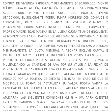
COMPRA DE VIVIENDA PRINCIPAL Y PERMANENTE $450.000.000. MONTO
MÁXIMO PARA REFACCIÓN, AMPLIACIÓN O COMPRA DE SEGUNDA VIVIENDA
$200.000.000. MONTO MÍNIMO $10.000.000. INGRESO MÍNIMO
$1.400.000. EL SOLICITANTE PODRÁ SUMAR INGRESOS CON CONYUGE O
CONVIVIENTE, PARA DESTINO COMPRA DE VIVIENDA PRINCIPAL Y
PERMANENTE PODRA SUMAR INGRESOS CON CONYUGE, CONVIVIENTE,
PADRE O MADRE. EDAD MÁXIMA EN LA ULTIMA CUOTA 75 AÑOS (INCLUSIVE).
AL MOMENTO DE LA LIQUIDACIÓN DEL PRÉSTAMO SE INFORMARÁ AL CLIENTE
CUANTAS UVA EQUIVALE EL MONTO OTORGADO, Y EN FUNCIÓN DE ELLO,
CUÁL SERÁ LA CUOTA PURA (CAPITAL MÁS INTERESES) EN UVA A ABONAR
MENSUALMENTE. LA CUOTA MENSUAL A ABONAR INCLUYE CAPITAL E
INTERES EN UVA Y SEGURO DE INCENDIOS EN PESOS ARGENTINOS. EL
MONTO DE LA CUOTA PURA SE AJUSTA POR CER Y SE PUEDE CONOCER
MULTIPLICANDO LA CANTIDAD DE UVA POR SU VALOR A LA FECHA DE
VENCIMIENTO. LA CANTIDAD DE UVA QUE REPRESENTAN EL VALOR DE LA
CUOTA A PAGAR ASUME QUE SU VALOR SE AJUSTA POR CER CONFORME LO
INDICADO POR LA POLITICA DE CRÉDITO DEL BCRA. EN CASO DE QUE SE
MODIFIQUE LA FORMA DE ACTUALIZAR SU VALOR, PODRÍA VARIAR LA
CANTIDAD DE UVA INFORMADA. EN CASO DE APLICAR FONDOS AL PAGO DE
LOS INMUEBLES EN MONEDA EXTRANJERA A TRAVÉS DE DÓLAR MEP SE
APLICARÁN LAS SIGUIENTES COMISIONES 0,51% + IVA PARA CLIENTES
EXCLUSIVE BANKING Y 0,76% + IVA PARA CLIENTES DEL RESTO DE LOS
SEGMENTOS. (1) COMISIÓN POR CANCELACIÓN ANTICIPADA: 3,00% + IVA